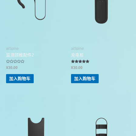
aiSpine
aiSpine
监测颈椎配件2
充电桩
评
评分
¥
30.00
¥
30.00
分
5.00
0
&sol; 5
&sol;
加入购物车
加入购物车
5