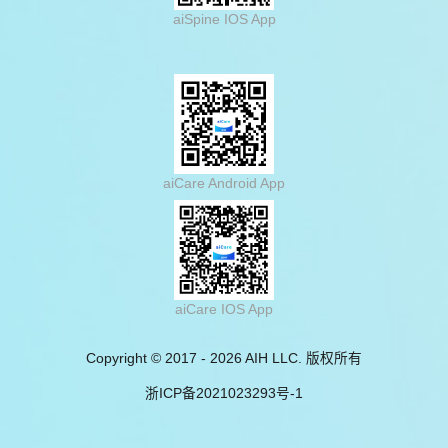
aiSpine IOS App
aiCare Android App
aiCare IOS App
Copyright © 2017 - 2026 AIH LLC. 版权所有
浙
ICP
备
2021023293
号
-1