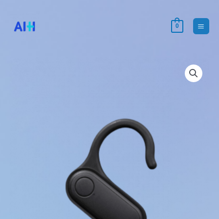
跳
至
0
Main
内
容
Men